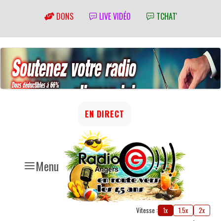
DONS
LIVE VIDÉO
TCHAT'
EN DIRECT
Menu
Vitesse :
1x
1.5x
2x