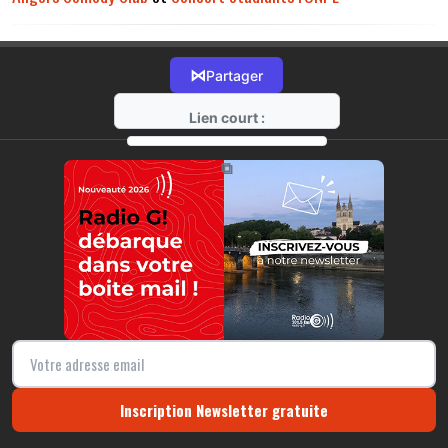
⋈
Partager
Lien court :
https://radio-g.fr?13112
⧉
Inscription Newsletter gratuite