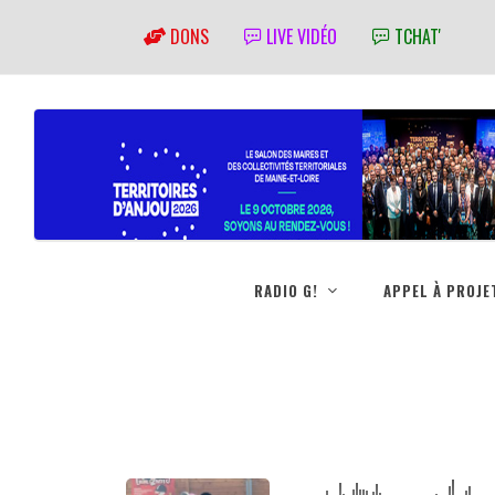
DONS
LIVE VIDÉO
TCHAT'
RADIO G!
APPEL À PROJE