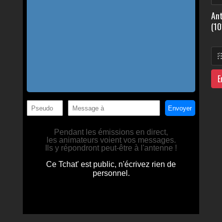
Ant
(10
E