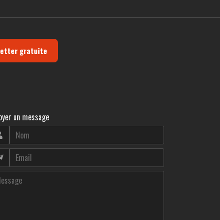
letter gratuite
oyer un message