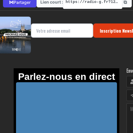
⧉
⋈
Lien court :
Partager
https://radio-g.fr?12934
Inscription News
Env