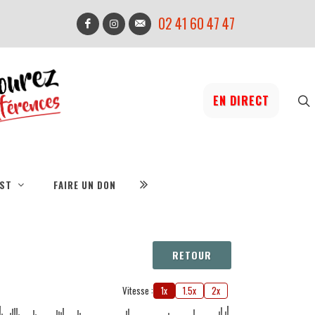
02 41 60 47 47
EN DIRECT
IST
FAIRE UN DON
RETOUR
Vitesse :
1x
1.5x
2x