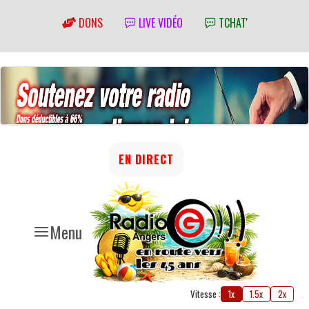
DONS
LIVE VIDÉO
TCHAT'
EN DIRECT
Menu
Vitesse :
1x
1.5x
2x