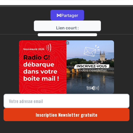
⋈
Partager
Lien court :
https://radio-g.fr?18398
⧉
Inscription Newsletter gratuite