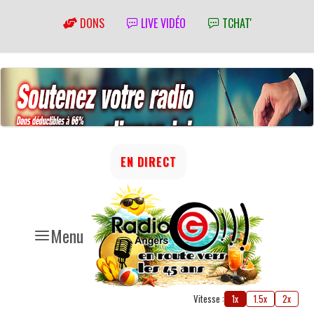
DONS
LIVE VIDÉO
TCHAT'
EN DIRECT
Menu
Vitesse :
1x
1.5x
2x