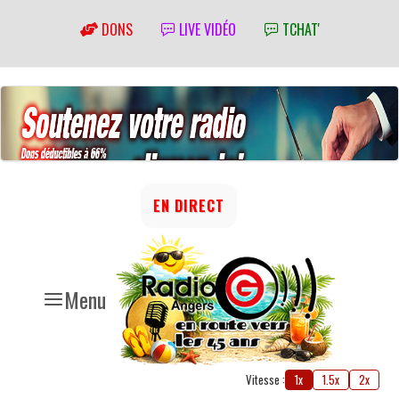
DONS
LIVE VIDÉO
TCHAT'
EN DIRECT
Menu
Vitesse :
1x
1.5x
2x