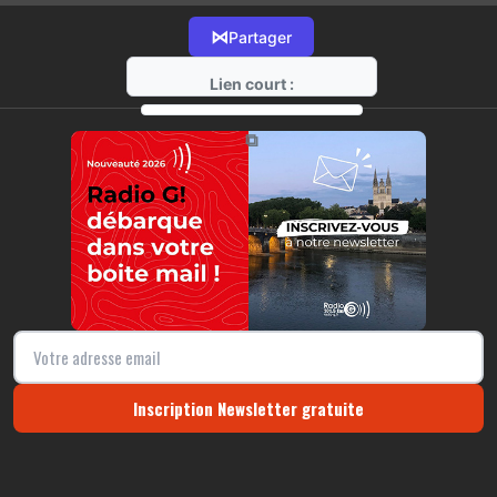
⋈
Partager
Lien court :
https://radio-g.fr?18392
⧉
Inscription Newsletter gratuite