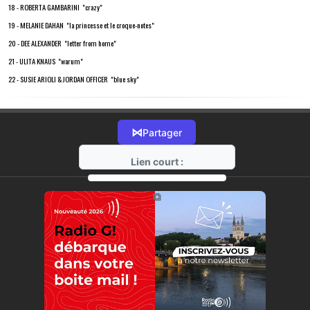
18 - ROBERTA GAMBARINI "crazy"
19 - MELANIE DAHAN "la princesse et le croque-notes"
20 - DEE ALEXANDER "letter from home"
21 - ULITA KNAUS "warum"
22 - SUSIE ARIOLI & JORDAN OFFICER "blue sky"
⋈
Partager
Lien court :
https://radio-g.fr?18094
⧉