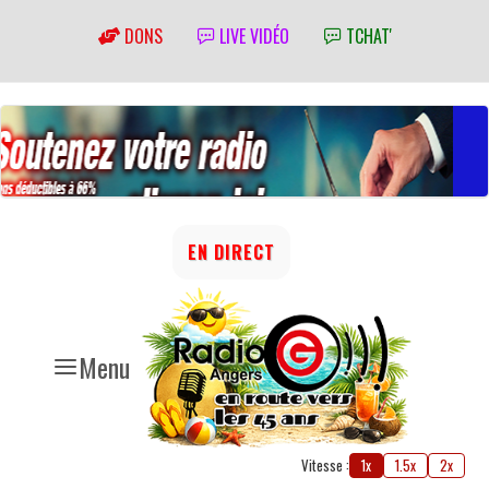
DONS
LIVE VIDÉO
TCHAT'
EN DIRECT
Menu
Vitesse :
1x
1.5x
2x