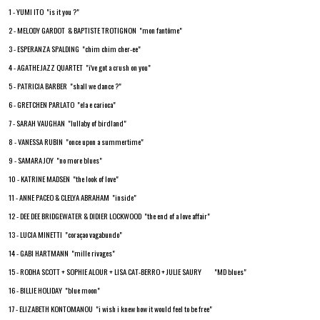
1 - YUMI ITO "is it you ?"
2 - MELODY GARDOT & BAPTISTE TROTIGNON "mon fantôme"
3 - ESPERANZA SPALDING "chim chim cher-ee"
4 - AGATHE JAZZ QUARTET "i've got a crush on you"
5 - PATRICIA BARBER "shall we dance ?"
6 - GRETCHEN PARLATO "ela e carioca"
7 - SARAH VAUGHAN "lullaby of birdland"
8 - VANESSA RUBIN "once upon a summertime"
9 - SAMARA JOY "no more blues"
10 - KATRINE MADSEN "the look of love"
11 - ANNE PACEO & CLELYA ABRAHAM "inside"
12 - DEE DEE BRIDGEWATER & DIDIER LOCKWOOD "the end of a love affair"
13 - LUCIA MINETTI "coraçao vagabundo"
14 - GABI HARTMANN "mille rivages"
15 - RODHA SCOTT + SOPHIE ALOUR + LISA CAT-BERRO + JULIE SAURY "MD blues"
16 - BILLIE HOLIDAY "blue moon"
17 - ELIZABETH KONTOMANOU "i wish i knew how it would feel to be free"