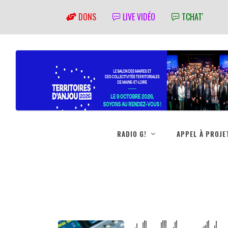
DONS
LIVE VIDÉO
TCHAT'
RADIO G!
APPEL À PROJE