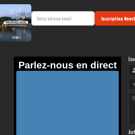
Inscription News
Env
Ant