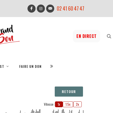
02 41 60 47 47
EN DIRECT
IST
FAIRE UN DON
RETOUR
Vitesse :
1x
1.5x
2x