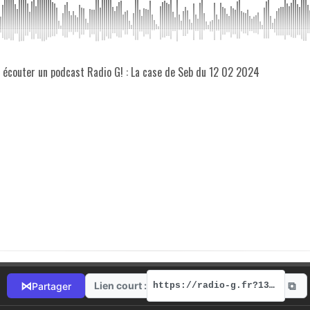
z écouter un podcast Radio G! : La case de Seb du 12 02 2024
⧉
⋈
Lien court :
Partager
https://radio-g.fr?13741