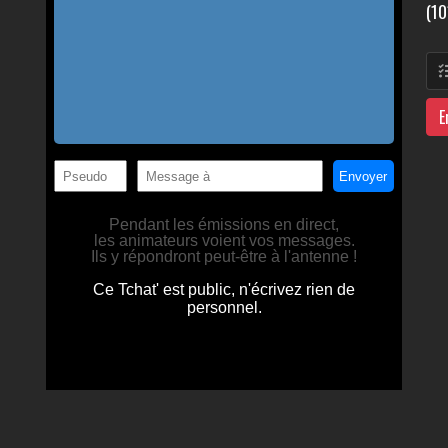
(10
E