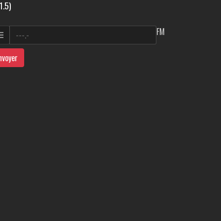
1.5)
FM
nvoyer