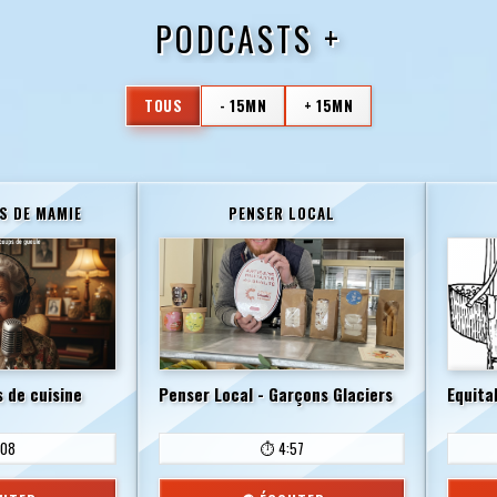
PODCASTS +
TOUS
- 15MN
+ 15MN
S DE MAMIE
PENSER LOCAL
 de cuisine
Penser Local - Garçons Glaciers
Equita
:08
⏱️ 4:57