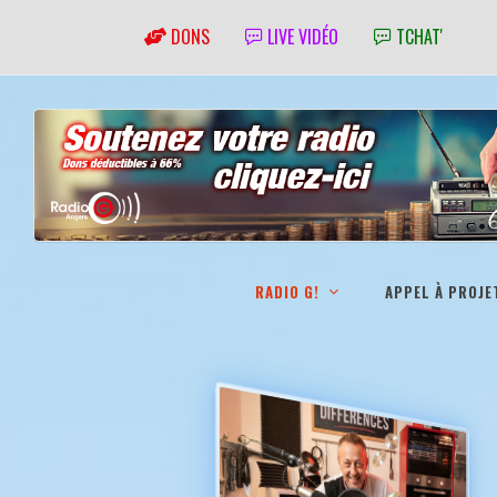
DONS
LIVE VIDÉO
TCHAT'
RADIO G!
APPEL À PROJE