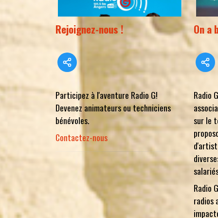
Rejoignez-nous !
On a 
Participez à l'aventure Radio G!
Radio G
Devenez animateurs ou techniciens
associa
bénévoles.
sur le 
proposo
Contactez-nous
d'artis
diverse
salarié
Radio G
radios 
impacté