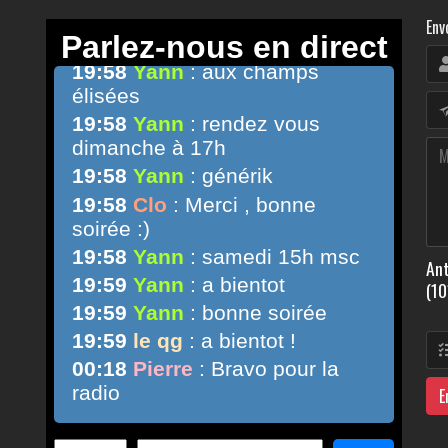
Env
Ant
(10
E