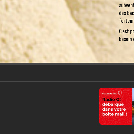
subvent
des bai
fortem
C'est p
besoin 