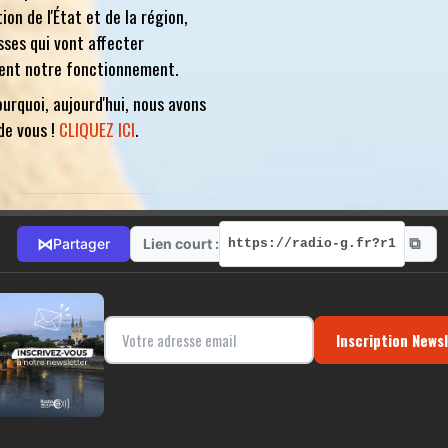
ion de l'État et de la région,
sses qui vont affecter
ent notre fonctionnement.
ourquoi, aujourd'hui, nous avons
de vous !
CLIQUEZ ICI
.
⧉
⋈
Lien court :
Partager
https://radio-g.fr?r1
Inscription News