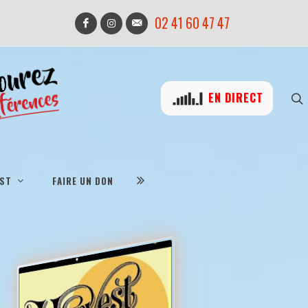
02 41 60 47 47
EN DIRECT
IST
FAIRE UN DON