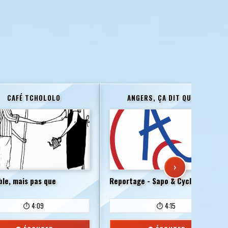
CAFÉ TCHOLOLO
ANGERS, ÇA DIT QUOI ?
›
ble, mais pas que
Reportage - Sapo & Cyclo
⏱️ 4:09
⏱️ 4:15