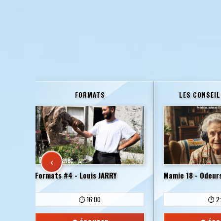
FORMATS
LES CONSEIL
‹
t le
Formats #4 - Louis JARRY
Mamie 18 - Odeurs
⏱️ 16:00
⏱️ 2