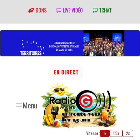
DONS
LIVE VIDÉO
TCHAT'
EN DIRECT
Menu
Vitesse :
1x
1.5x
2x