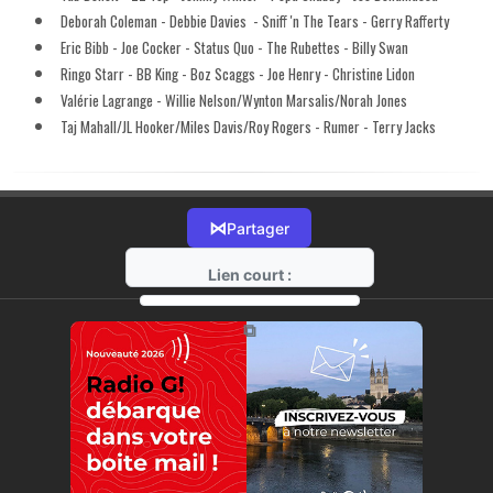
Deborah Coleman - Debbie Davies - Sniff 'n The Tears - Gerry Rafferty
Eric Bibb - Joe Cocker - Status Quo - The Rubettes - Billy Swan
Ringo Starr - BB King - Boz Scaggs - Joe Henry - Christine Lidon
Valérie Lagrange - Willie Nelson/Wynton Marsalis/Norah Jones
Taj Mahall/JL Hooker/Miles Davis/Roy Rogers - Rumer - Terry Jacks
⋈
Partager
Lien court :
https://radio-g.fr?12222
⧉