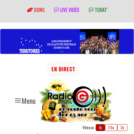
DONS
LIVE VIDÉO
TCHAT'
EN DIRECT
Menu
Vitesse :
1x
1.5x
2x