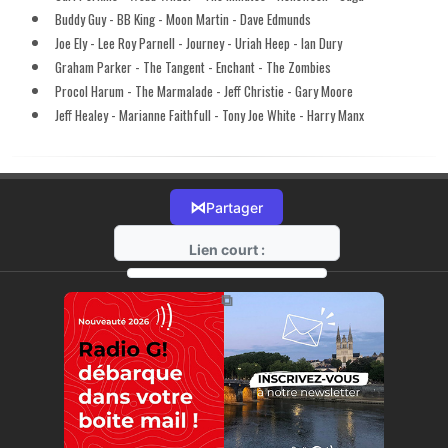
Buddy Guy - BB King - Moon Martin - Dave Edmunds
Joe Ely - Lee Roy Parnell - Journey - Uriah Heep - Ian Dury
Graham Parker - The Tangent - Enchant - The Zombies
Procol Harum - The Marmalade - Jeff Christie - Gary Moore
Jeff Healey - Marianne Faithfull - Tony Joe White - Harry Manx
⋈
Partager
Lien court :
https://radio-g.fr?12034
⧉