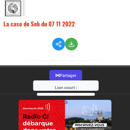
La case de Seb du 07 11 2022
⋈
Partager
Lien court :
https://radio-g.fr?9911
⧉