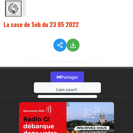
La case de Seb du 23 05 2022
⋈
Partager
Lien court :
https://radio-g.fr?8433
⧉