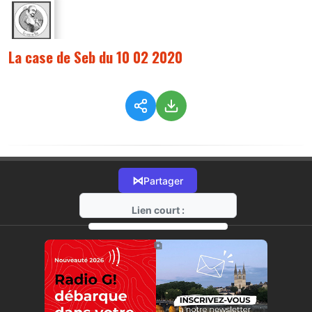
La case de Seb du 10 02 2020
⋈
Partager
Lien court :
https://radio-g.fr?1466
⧉