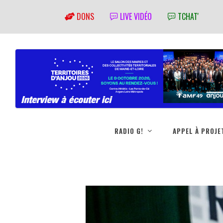
DONS
LIVE VIDÉO
TCHAT'
RADIO G!
APPEL À PROJE