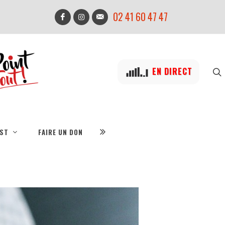
02 41 60 47 47
EN DIRECT
IST
FAIRE UN DON