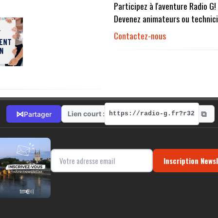
Participez à l'aventure Radio G!
Devenez animateurs ou technici
Contactez-nous
⧉
⋈
Lien court :
Partager
https://radio-g.fr?r32
Inscription News