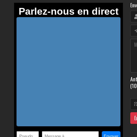
Env
Ant
(10
E