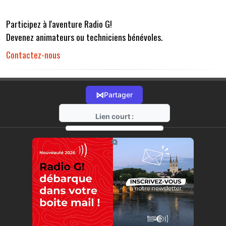
Participez à l'aventure Radio G!
Devenez animateurs ou techniciens bénévoles.
Contactez-nous
⋈
Partager
Lien court :
https://radio-g.fr?r32
⧉