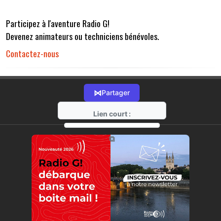
Participez à l'aventure Radio G!
Devenez animateurs ou techniciens bénévoles.
Contactez-nous
⋈
Partager
Lien court :
https://radio-g.fr?r32
⧉