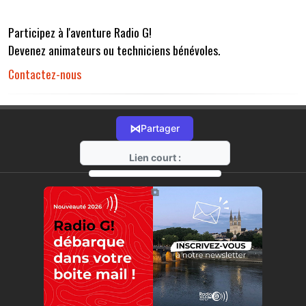
Participez à l'aventure Radio G!
Devenez animateurs ou techniciens bénévoles.
Contactez-nous
⋈
Partager
Lien court :
https://radio-g.fr?r32
⧉