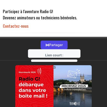
Participez à l'aventure Radio G!
Devenez animateurs ou techniciens bénévoles.
Contactez-nous
⋈
Partager
Lien court :
https://radio-g.fr?r32
⧉