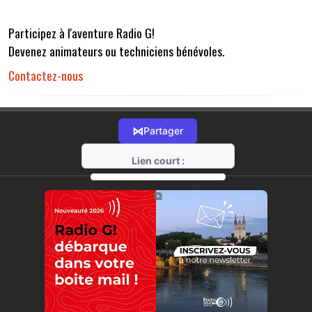
Participez à l'aventure Radio G!
Devenez animateurs ou techniciens bénévoles.
Contactez-nous
⋈
Partager
Lien court :
https://radio-g.fr?r32
⧉