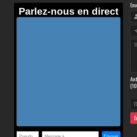
Env
Ant
(10
E