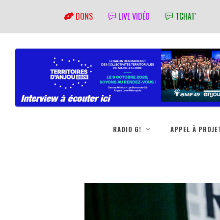
DONS
LIVE VIDÉO
TCHAT'
RADIO G!
APPEL À PROJE