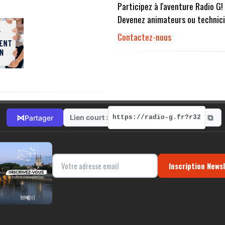
Participez à l'aventure Radio G!
Devenez animateurs ou technici
Contactez-nous
⧉
⋈
Lien court :
Partager
https://radio-g.fr?r32
Inscription News