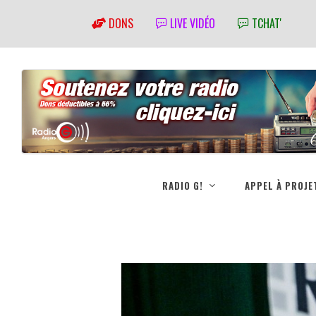
DONS
LIVE VIDÉO
TCHAT'
RADIO G!
APPEL À PROJE