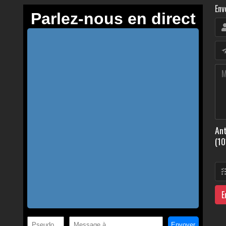
Env
Ant
(10
E