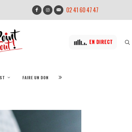
02 41 60 47 47
EN DIRECT
IST
FAIRE UN DON