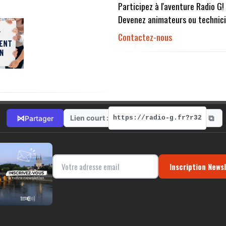
Participez à l'aventure Radio G!
Devenez animateurs ou technici
Contactez-nous
⧉
⋈
Lien court :
Partager
https://radio-g.fr?r32
Inscription News