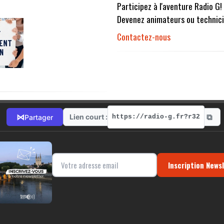
Participez à l'aventure Radio G!
Devenez animateurs ou technici
Contactez-nous
⧉
⋈
Lien court :
Partager
https://radio-g.fr?r32
Inscription News