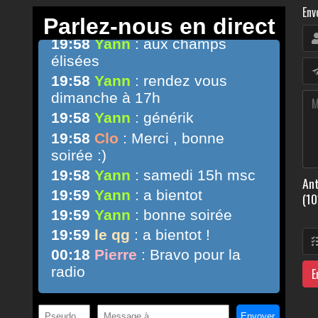
Env
Ant
(10
E