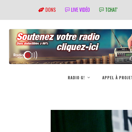
DONS
LIVE VIDÉO
TCHAT'
RADIO G!
APPEL À PROJE