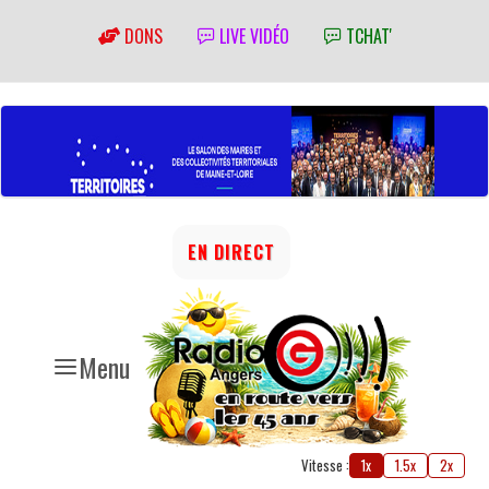
DONS
LIVE VIDÉO
TCHAT'
EN DIRECT
Menu
Vitesse :
1x
1.5x
2x