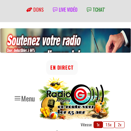
DONS
LIVE VIDÉO
TCHAT'
EN DIRECT
Menu
Vitesse :
1x
1.5x
2x