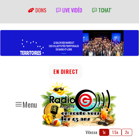
DONS
LIVE VIDÉO
TCHAT'
EN DIRECT
Menu
Vitesse :
1x
1.5x
2x