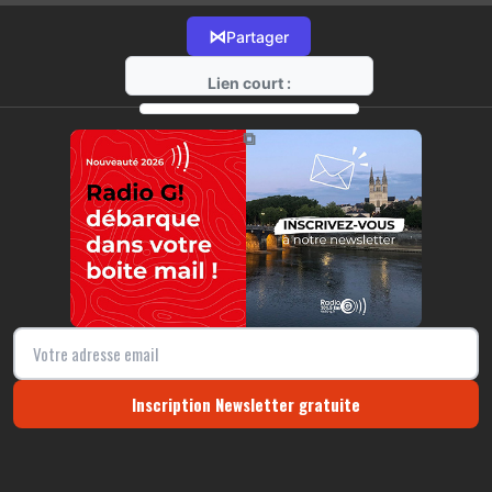
⋈
Partager
Lien court :
https://radio-g.fr?13267
⧉
Inscription Newsletter gratuite