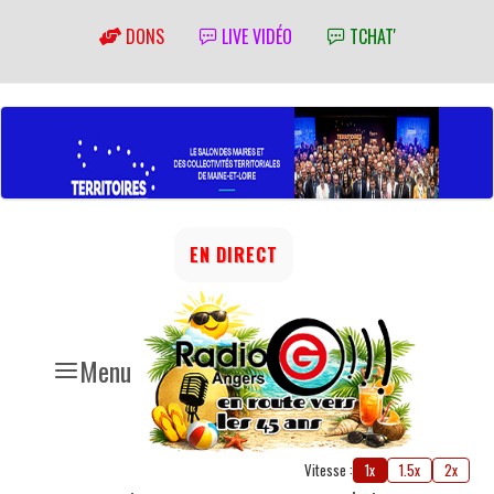
DONS
LIVE VIDÉO
TCHAT'
EN DIRECT
Menu
Vitesse :
1x
1.5x
2x