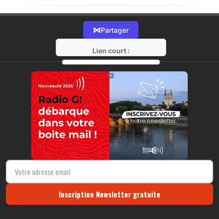
⋈
Partager
Lien court :
https://radio-g.fr?9115
⧉
Inscription Newsletter gratuite