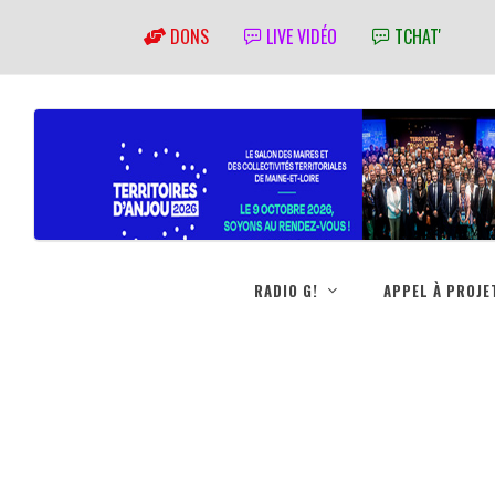
DONS
LIVE VIDÉO
TCHAT'
RADIO G!
APPEL À PROJE