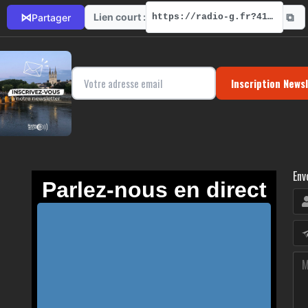
⧉
⋈
Lien court :
Partager
https://radio-g.fr?4155
Inscription News
Env