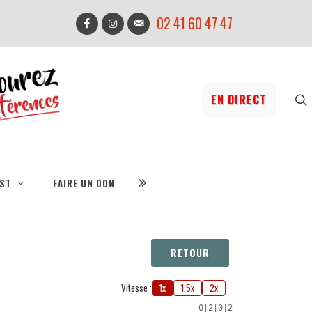
02 41 60 47 47
EN DIRECT
IST
FAIRE UN DON
RETOUR
Vitesse :
1x
1.5x
2x
0
|
2
|
0
|
2