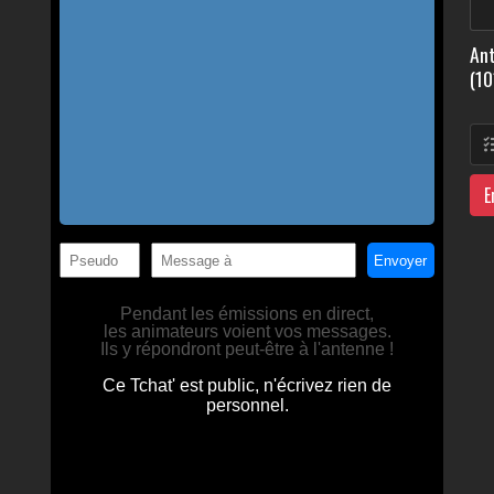
Ant
(10
E