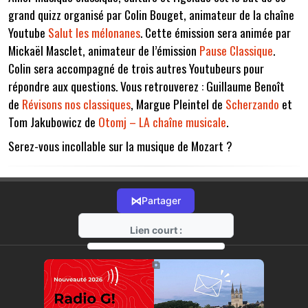
grand quizz organisé par Colin Bouget, animateur de la chaîne
Youtube
Salut les mélonanes
. Cette émission sera animée par
Mickaël Masclet, animateur de l’émission
Pause Classique
.
Colin sera accompagné de trois autres Youtubeurs pour
répondre aux questions. Vous retrouverez : Guillaume Benoît
de
Révisons nos classiques
, Margue Pleintel de
Scherzando
et
Tom Jakubowicz de
Otomj – LA chaîne musicale
.
Serez-vous incollable sur la musique de Mozart ?
⋈
Partager
Lien court :
https://radio-g.fr?1680
⧉