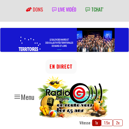
DONS
LIVE VIDÉO
TCHAT'
EN DIRECT
Menu
Vitesse :
1x
1.5x
2x