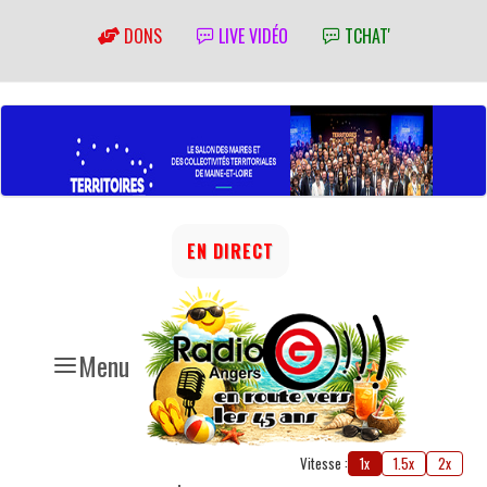
DONS
LIVE VIDÉO
TCHAT'
EN DIRECT
Menu
Vitesse :
1x
1.5x
2x