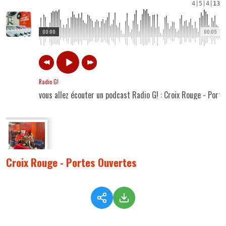
4
|
5
|
4
|
13
00:00
00:05
Radio G!
vous allez écouter un podcast Radio G! : Croix Rouge - Port
Croix Rouge - Portes Ouvertes