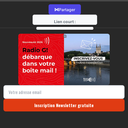
⋈
Partager
Lien court :
https://radio-g.fr?12390
⧉
Inscription Newsletter gratuite