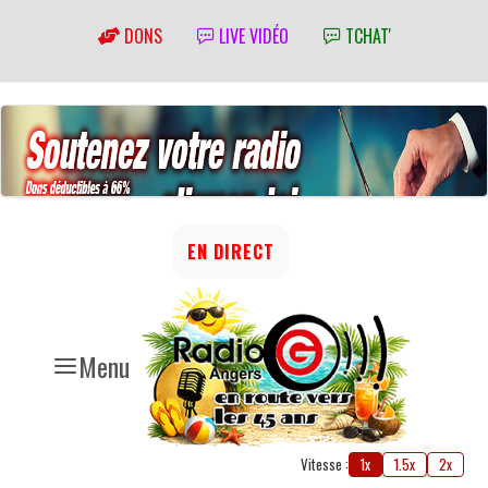
DONS
LIVE VIDÉO
TCHAT'
EN DIRECT
Menu
Vitesse :
1x
1.5x
2x