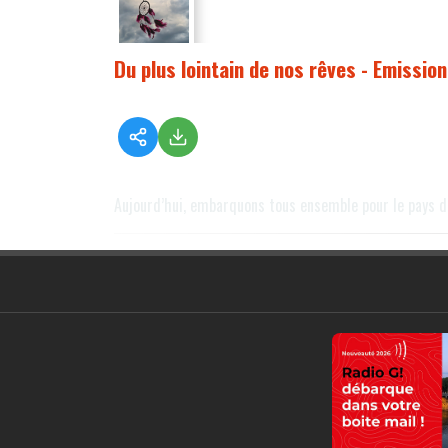
Du plus lointain de nos rêves - Emissio
Aujourd’hui, embarquons tous ensemble pour le pays d