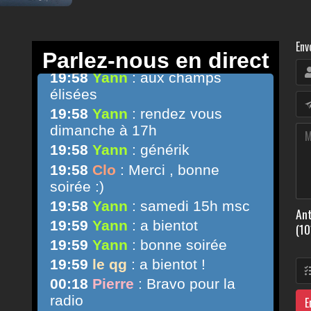
Env
Ant
(10
E