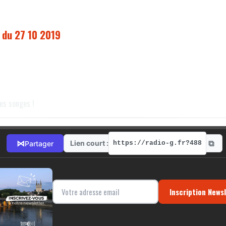
n du 27 10 2019
es songes !
⧉
⋈
Lien court :
Partager
https://radio-g.fr?488
Inscription News