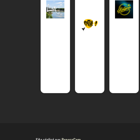
Site réalisé par
RepereCom