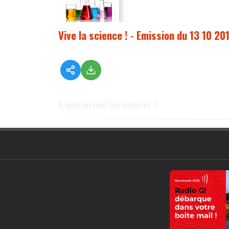
Vive la science ! - Emission du 13 10 20
A quoi servent les sciences ?