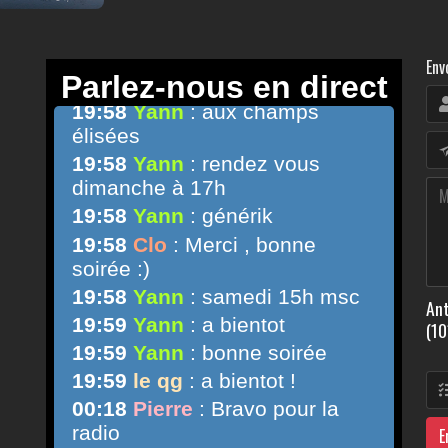
Env
Ant
(10
E