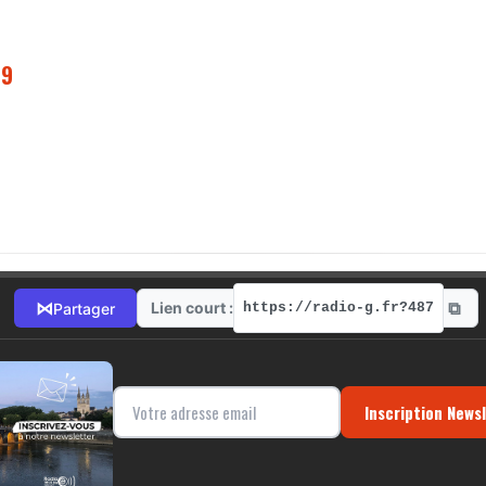
19
⧉
⋈
Lien court :
Partager
https://radio-g.fr?487
Inscription News