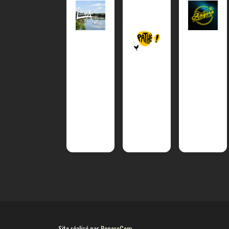
Site réalisé par
RepereCom