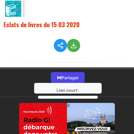
Eclats de livres du 15 03 2020
⋈
Partager
Lien court :
https://radio-g.fr?1632
⧉