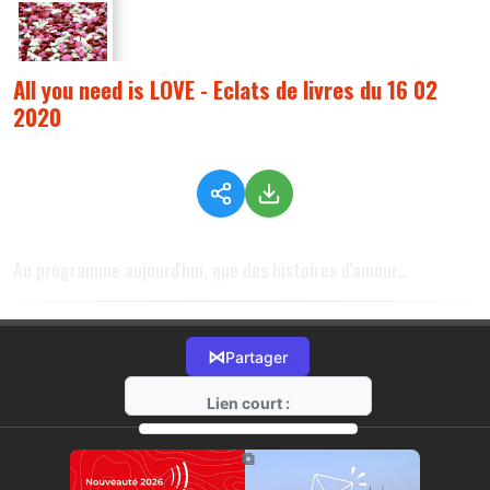
All you need is LOVE - Eclats de livres du 16 02
2020
Au programme aujourd'hui, que des histoires d'amour...
⋈
Partager
Lien court :
https://radio-g.fr?1400
⧉