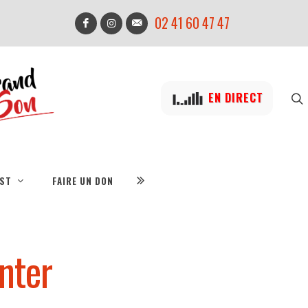
02 41 60 47 47
EN DIRECT
IST
FAIRE UN DON
enter