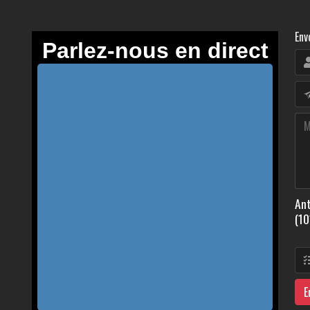
Env
Ant
(10
E