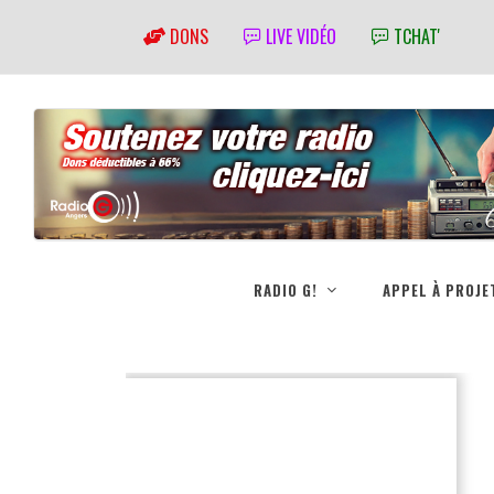
DONS
LIVE VIDÉO
TCHAT'
RADIO G!
APPEL À PROJE