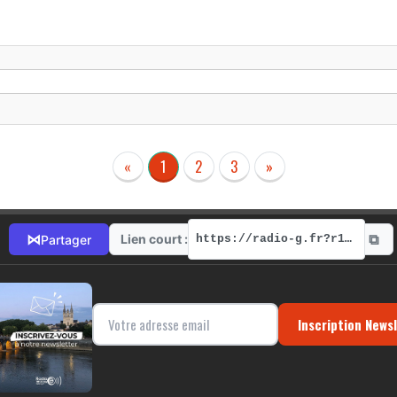
«
1
2
3
»
⧉
⋈
Lien court :
Partager
https://radio-g.fr?r128
Inscription News