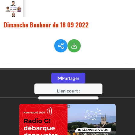
Dimanche Bonheur du 18 09 2022
⋈
Partager
Lien court :
https://radio-g.fr?9455
⧉