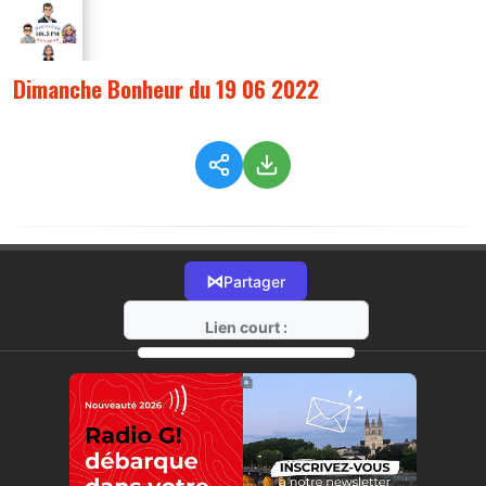
Dimanche Bonheur du 19 06 2022
⋈
Partager
Lien court :
https://radio-g.fr?8857
⧉