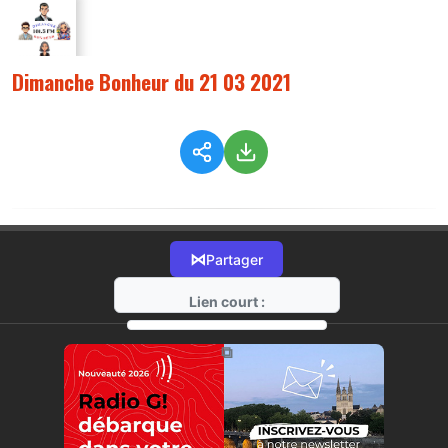
Dimanche Bonheur du 21 03 2021
⋈
Partager
Lien court :
https://radio-g.fr?5473
⧉