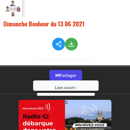
Dimanche Bonheur du 13 06 2021
⋈
Partager
Lien court :
https://radio-g.fr?4871
⧉