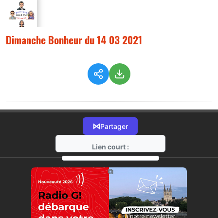
Dimanche Bonheur du 14 03 2021
⋈
Partager
Lien court :
https://radio-g.fr?4180
⧉