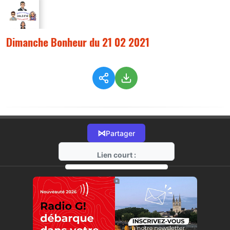
Dimanche Bonheur du 21 02 2021
⋈
Partager
Lien court :
https://radio-g.fr?3870
⧉