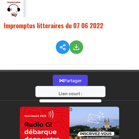
Impromptus litteraires du 07 06 2022
⋈
Partager
Lien court :
https://radio-g.fr?8758
⧉