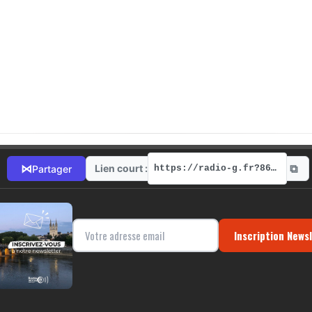
⧉
⋈
Lien court :
Partager
https://radio-g.fr?8647
Inscription News