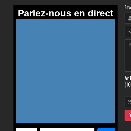
Env
Ant
(10
E