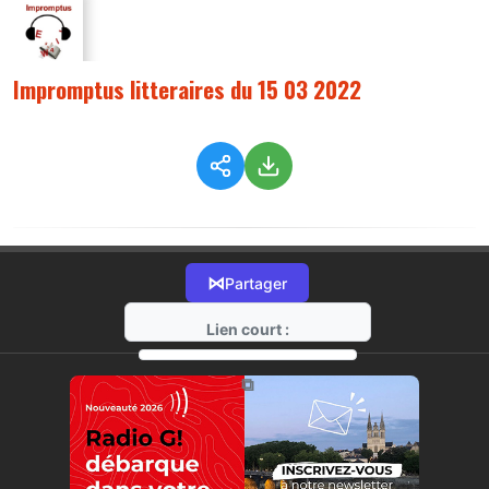
Impromptus litteraires du 15 03 2022
⋈
Partager
Lien court :
https://radio-g.fr?7896
⧉