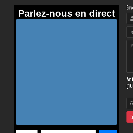
Env
Ant
(10
E