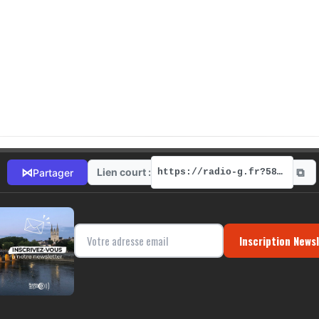
⧉
⋈
Lien court :
Partager
https://radio-g.fr?5819
Inscription News