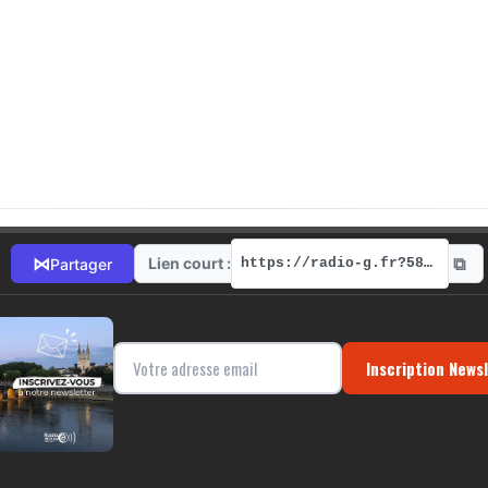
⧉
⋈
Lien court :
Partager
https://radio-g.fr?5817
Inscription News