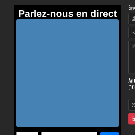
Env
Ant
(10
E