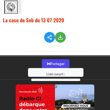
La case de Seb du 13 07 2020
⋈
Partager
Lien court :
https://radio-g.fr?2520
⧉