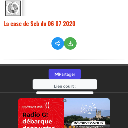
La case de Seb du 06 07 2020
⋈
Partager
Lien court :
https://radio-g.fr?2470
⧉